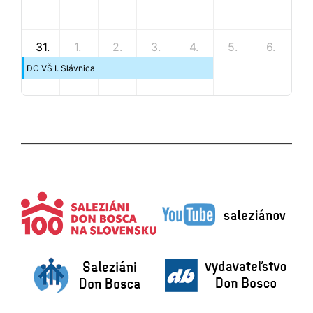
31.
1.
2.
3.
4.
5.
6.
DC VŠ I. Slávnica