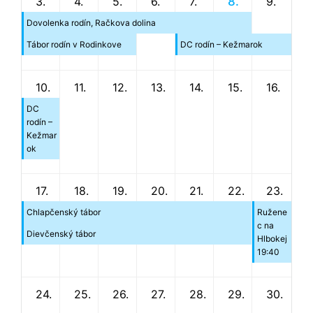
3.
4.
5.
6.
7.
8.
9.
Dovolenka rodín, Račkova dolina
Tábor rodín v Rodinkove
DC rodín – Kežmarok
10.
11.
12.
13.
14.
15.
16.
DC
rodín –
Kežmar
ok
17.
18.
19.
20.
21.
22.
23.
Chlapčenský tábor
Ružene
c na
Dievčenský tábor
Hlbokej
19:40
24.
25.
26.
27.
28.
29.
30.