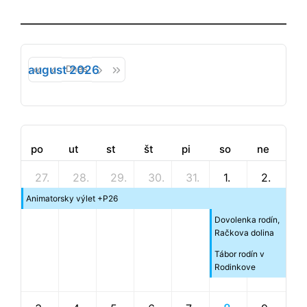
august 2026
Dnes
po
ut
st
št
pi
so
ne
27.
28.
29.
30.
31.
1.
2.
Animatorsky výlet +P26
Dovolenka rodín,
Račkova dolina
Tábor rodín v
Rodinkove