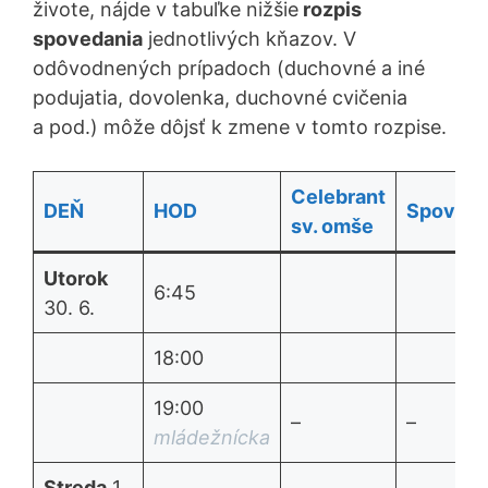
živote, nájde v tabuľke nižšie
rozpis
spovedania
jednotlivých kňazov. V
odôvodnených prípadoch (duchovné a iné
podujatia, dovolenka, duchovné cvičenia
a pod.) môže dôjsť k zmene v tomto rozpise.
Celebrant
DEŇ
HOD
Spovedn
sv. omše
Utorok
6:45
30. 6.
18:00
19:00
–
–
mládežnícka
Streda
1.