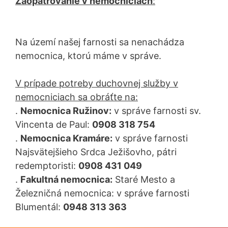
Zaopatrovanie v nemocniciach
:
Na území našej farnosti sa nenachádza
nemocnica, ktorú máme v správe.
V prípade potreby duchovnej služby v
nemocniciach sa obráťte na:
.
Nemocnica Ružinov:
v správe farnosti sv.
Vincenta de Paul:
0908 318 754
.
Nemocnica Kramáre:
v správe farnosti
Najsvätejšieho Srdca Ježišovho, pátri
redemptoristi:
0908 431 049
.
Fakultná nemocnica:
Staré Mesto a
Železničná nemocnica: v správe farnosti
Blumentál:
0948 313 363