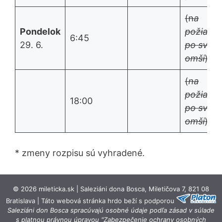
(n
a
Pondelok
požiadan
6:45
29. 6.
po sv.
omši
)
(
na
požiadan
18:00
po sv.
omši
)
* zmeny rozpisu sú vyhradené.
© 2026 mileticka.sk | Saleziáni dona Bosca, Miletičova 7, 821 08
Bratislava | Táto webová stránka hrdo beží s podporou
Saleziáni don Bosca spracúvajú osobné údaje podľa zásad v súlade
s platnou právnou úpravou "Zabezpečenie ochrany osobných