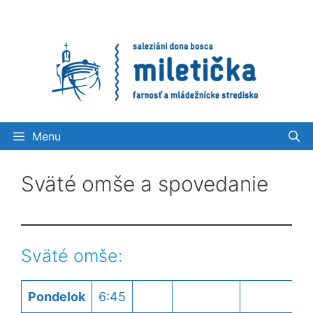
Preskočiť
na
obsah
Menu
Sväté omše a spovedanie
Sväté omše:
Pondelok
6:45