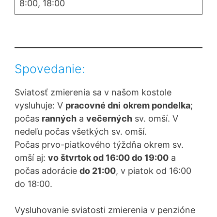
8:00, 18:00
Spovedanie:
Sviatosť zmierenia sa v našom kostole
vysluhuje: V
pracovné dni
okrem pondelka
;
počas
ranných
a
večerných
sv. omší. V
nedeľu počas všetkých sv. omší.
Počas prvo-piatkového týždňa okrem sv.
omší aj:
vo štvrtok od 16:00 do 19:00
a
počas adorácie
do 21:00
, v piatok od 16:00
do 18:00.
Vysluhovanie sviatosti zmierenia v penzióne