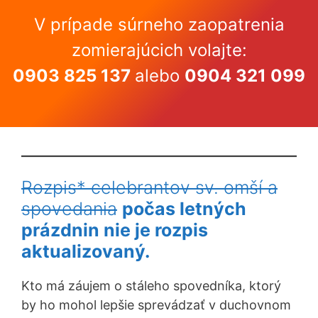
V prípade súrneho zaopatrenia
zomierajúcich volajte:
0903 825 137
alebo
0904 321 099
Rozpis* celebrantov sv. omší a
spovedania
počas letných
prázdnin nie je rozpis
aktualizovaný.
Kto má záujem o stáleho spovedníka, ktorý
by ho mohol lepšie sprevádzať v duchovnom