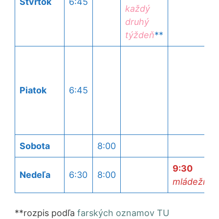
Štvrtok
6:45
každý
druhý
týždeň
**
Piatok
6:45
Sobota
8:00
9:30
Nedeľa
6:30
8:00
mládežníc
**rozpis podľa
farských oznamov TU