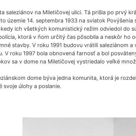
a saleziánov na Miletičovej ulici. Tá prišla po prvý kr
 územie 14. septembra 1933 na sviatok Povýšenia sv.
0, kedy ich všetkých komunistický režim odviedol do 
polícia, ktorá v ňom určitý čas pôsobila a neskôr h
é stavby. V roku 1991 budovu vrátili saleziánom a v
. V roku 1997 bola obnovená farnosť a bol posväten
okov sa v dome na Miletičovej vystriedalo veľké množ
eziánskom dome býva jedna komunita, ktorá je rozde
svoje úlohy a poslanie.