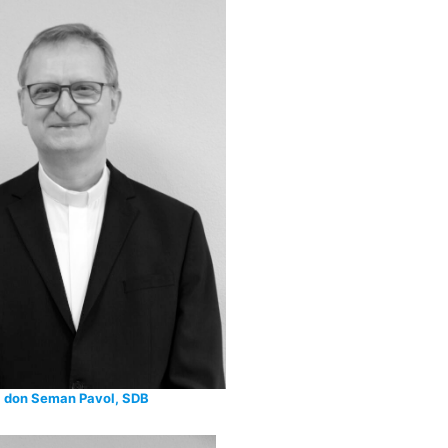
don Seman Pavol, SDB