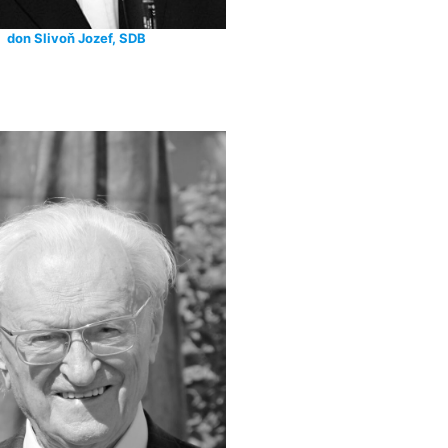
don Slivoň Jozef, SDB