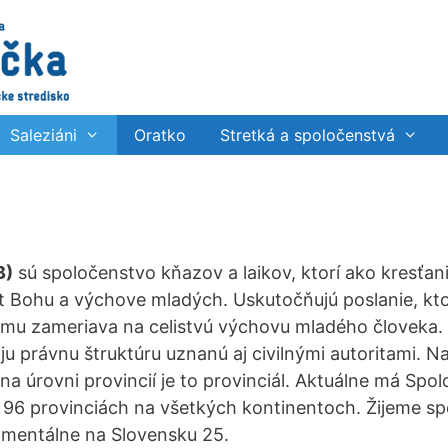
Saleziáni
Oratko
Stretká a spoločenstvá
B)
sú spoločenstvo kňazov a laikov, ktorí ako kresťania
ot Bohu a výchove mladých. Uskutočňujú poslanie, kt
mu zameriava na celistvú výchovu mladého človeka. A
oju právnu štruktúru uznanú aj civilnými autoritami. N
na úrovni provincií je to provinciál. Aktuálne má Spol
 96 provinciách na všetkých kontinentoch. Žijeme s
omentálne na Slovensku 25.