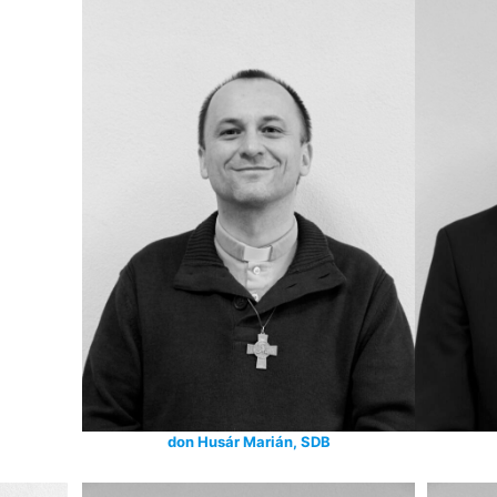
don Husár Marián, SDB