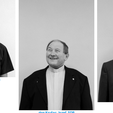
B
don Krušac Jozef, SDB