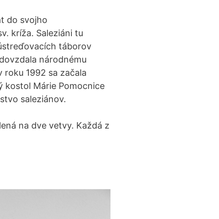
át do svojho
 kríža. Saleziáni tu
sústreďovacích táborov
o odovzdala národnému
 roku 1992 sa začala
ý kostol Márie Pomocnice
stvo saleziánov.
lená na dve vetvy. Každá z