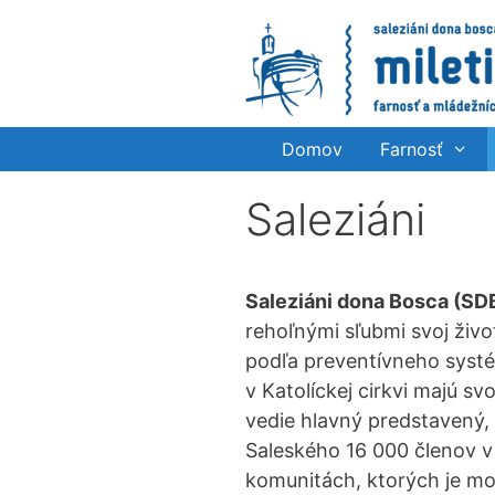
Preskočiť
na
obsah
Domov
Farnosť
Saleziáni
Saleziáni dona Bosca (SD
rehoľnými sľubmi svoj živ
podľa preventívneho systé
v Katolíckej cirkvi majú sv
vedie hlavný predstavený, 
Saleského 16 000 členov v
komunitách, ktorých je m