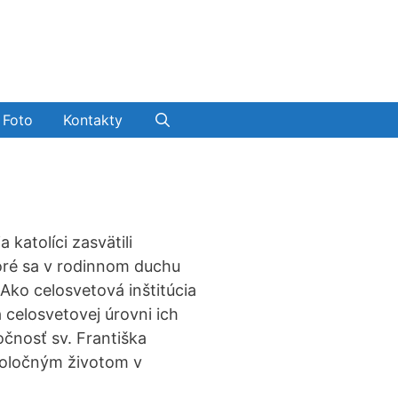
Foto
Kontakty
 katolíci zasvätili
oré sa v rodinnom duchu
ko celosvetová inštitúcia
a celosvetovej úrovni ich
očnosť sv. Františka
poločným životom v