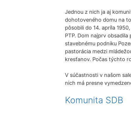
Jednou z nich ja aj komunit
dohotoveného domu na toto
pôsobili do 14. apríla 195
PTP. Dom najprv obsadila 
stavebnému podniku Pozemn
pastorácia medzi mládežou
kresťanov. Počas týchto r
V súčastnosti v našom sal
nich má presne vymedzené 
Komunita SDB