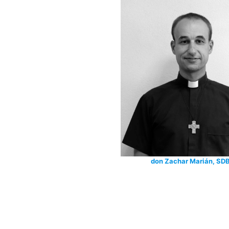
don Zachar Marián, SD