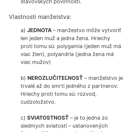
stavovských povinností.
Vlastnosti manželstva:
a)
JEDNOTA
– manžestvo môže vytvoriť
len jeden muž a jedna žena. Hriechy
proti tomu sú: polygamia (jeden muž má
viac žien), polyandria (jedna žena má
viac mužov)
b)
NEROZLUČITEĽNOSŤ
– manželstvo je
trvalé až do smrti jedného z partnerov.
Hriechy proti tomu sú: rozvod,
cudzoložstvo.
c)
SVIATOSTNOSŤ
– je to jedna zo
siedmych sviatostí – ustanovených