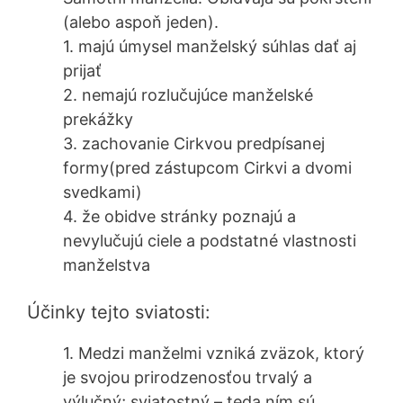
(alebo aspoň jeden).
1. majú úmysel manželský súhlas dať aj
prijať
2. nemajú rozlučujúce manželské
prekážky
3. zachovanie Cirkvou predpísanej
formy(pred zástupcom Cirkvi a dvomi
svedkami)
4. že obidve stránky poznajú a
nevylučujú ciele a podstatné vlastnosti
manželstva
Účinky tejto sviatosti:
1. Medzi manželmi vzniká zväzok, ktorý
je svojou prirodzenosťou trvalý a
výlučný; sviatostný – teda ním sú