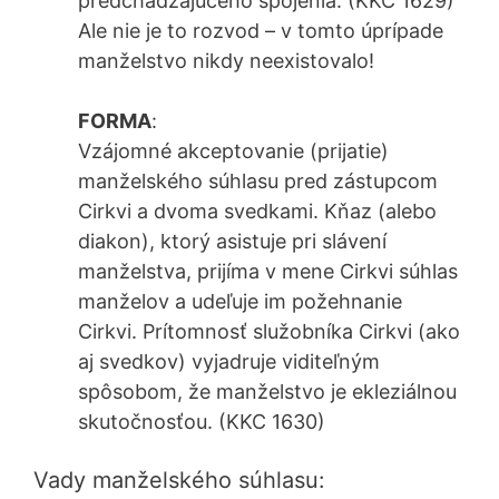
predchádzajúceho spojenia. (KKC 1629)
Ale nie je to rozvod – v tomto úprípade
manželstvo nikdy neexistovalo!
FORMA
:
Vzájomné akceptovanie (prijatie)
manželského súhlasu pred zástupcom
Cirkvi a dvoma svedkami. Kňaz (alebo
diakon), ktorý asistuje pri slávení
manželstva, prijíma v mene Cirkvi súhlas
manželov a udeľuje im požehnanie
Cirkvi. Prítomnosť služobníka Cirkvi (ako
aj svedkov) vyjadruje viditeľným
spôsobom, že manželstvo je ekleziálnou
skutočnosťou. (KKC 1630)
Vady manželského súhlasu: