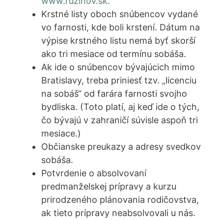
www.ruzinov.sk.
Krstné listy oboch snúbencov vydané
vo farnosti, kde boli krstení. Dátum na
výpise krstného listu nemá byť skorší
ako tri mesiace od termínu sobáša.
Ak ide o snúbencov bývajúcich mimo
Bratislavy, treba priniesť tzv. „licenciu
na sobáš“ od farára farnosti svojho
bydliska. (Toto platí, aj keď ide o tých,
čo bývajú v zahraničí súvisle aspoň tri
mesiace.)
Občianske preukazy a adresy svedkov
sobáša.
Potvrdenie o absolvovaní
predmanželskej prípravy a kurzu
prirodzeného plánovania rodičovstva,
ak tieto prípravy neabsolvovali u nás.