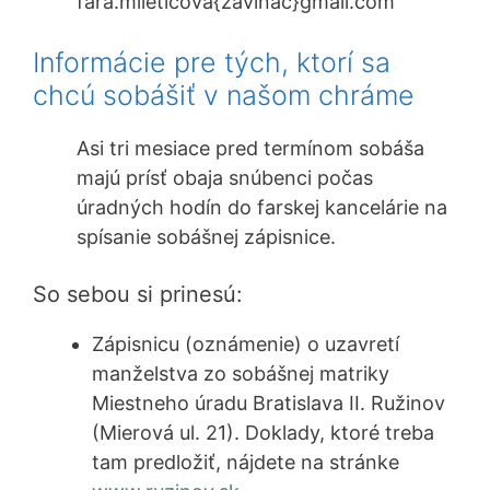
fara.mileticova{zavinač}gmail.com
Informácie pre tých, ktorí sa
chcú sobášiť v našom chráme
Asi tri mesiace pred termínom sobáša
majú prísť obaja snúbenci počas
úradných hodín do farskej kancelárie na
spísanie sobášnej zápisnice.
So sebou si prinesú:
Zápisnicu (oznámenie) o uzavretí
manželstva zo sobášnej matriky
Miestneho úradu Bratislava II. Ružinov
(Mierová ul. 21). Doklady, ktoré treba
tam predložiť, nájdete na stránke