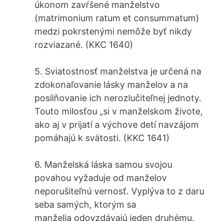
úkonom zavŕšené manželstvo
(matrimonium ratum et consummatum)
medzi pokrstenými nemôže byť nikdy
rozviazané. (KKC 1640)
5. Sviatostnosť manželstva je určená na
zdokonaľovanie lásky manželov a na
posilňovanie ich nerozlučiteľnej jednoty.
Touto milosťou „si v manželskom živote,
ako aj v prijatí a výchove detí navzájom
pomáhajú k svätosti. (KKC 1641)
6. Manželská láska samou svojou
povahou vyžaduje od manželov
neporušiteľnú vernosť. Vyplýva to z daru
seba samých, ktorým sa
manželia odovzdávajú jeden druhému.