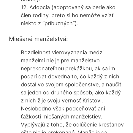
12. Adopcia (adoptovaný sa berie ako
člen rodiny, preto si ho nemôže vziať
niekto z “príbuzných”).
Miešané manželstvá:
Rozdielnosť vierovyznania medzi
manželmi nie je pre manželstvo
neprekonateľnou prekážkou, ak sa im
podarí dať dovedna to, čo každý z nich
dostal vo svojom spoločenstve, a naučiť
sa jeden od druhého spôsob, ako každý
z nich žije svoju vernosť Kristovi.
Neslobodno však podceňovať ani
ťažkosti miešaných manželstiev.
Vyplývajú z toho, že odlúčenie kresťanov
ešte nie je prekonané. Manželia sa