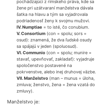
pochádzajúci z rímskeho práva, kde sa
žene pri uzátvaraní manželstva dávala
šatka na hlavu a tým sa vyjadrovala
podriadenosť ženy k svojmu mužovi.
IV. Numptiae
= to isté, čo conubium.
V. Consortium
(con = spolu; sors =
osud): znamená, že dva ľudské osudy
sa spájajú v jeden (spoluosud).
VI. Communio
(con = spolu; munire =
stavať, upevňovať, zakladať): vyjadruje
spoločenstvo postavené na
pokrvenstve, alebo inej druhovej väzbe.
VII. Manželstvo
(man – munus = úloha,
zmluva; ženstvo, žena = žena vzatá do
zmluvy).
Manželstvo je: