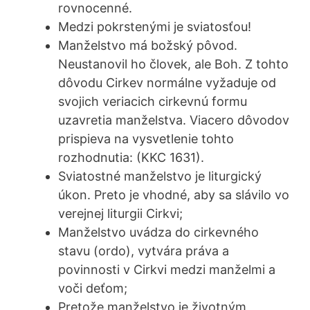
rovnocenné.
Medzi pokrstenými je sviatosťou!
Manželstvo má božský pôvod.
Neustanovil ho človek, ale Boh. Z tohto
dôvodu Cirkev normálne vyžaduje od
svojich veriacich cirkevnú formu
uzavretia manželstva. Viacero dôvodov
prispieva na vysvetlenie tohto
rozhodnutia: (KKC 1631).
Sviatostné manželstvo je liturgický
úkon. Preto je vhodné, aby sa slávilo vo
verejnej liturgii Cirkvi;
Manželstvo uvádza do cirkevného
stavu (ordo), vytvára práva a
povinnosti v Cirkvi medzi manželmi a
voči deťom;
Pretože manželstvo je životným