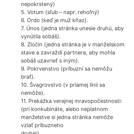
nepokrstený)
5. Votum (sľub – napr. rehoľný)
6. Ordo (keď je muž kňaz).
7. Únos (jedna stránka unesie druhú, aby
vynútila sobáš).
8. Zločin (jedna stránka je v manželskom
stave a zavraždí partnera, aby mohla
sobáš uzavrieť s iným).
9. Pokrvenstvo (príbuzní sa nemôžu
brať).
10. Švagrovstvo (v priamej línii sa
nemôže).
11. Prekážka verejnej mravopočestnosti:
(pri konkubináte, alebo neplatnom
manželstve si jedna stránka nemôže
vziať príbuzneho
druhej).