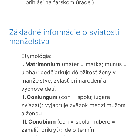
prihlási na farskom úrade.)
Základné informácie o sviatosti
manželstva
Etymológia:
I. Matrimonium
(mater = matka; munus =
úloha): podčiarkuje dôležitosť ženy v
manželstve, zvlášť pri narodení a
výchove detí.
II. Coniungum
(con = spolu; iugare =
zviazať): vyjadruje zväzok medzi mužom
a ženou.
III. Conubium
(con = spolu; nubere =
zahaliť, prikryť): ide o termín