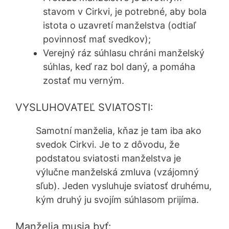
stavom v Cirkvi, je potrebné, aby bola
istota o uzavretí manželstva (odtiaľ
povinnosť mať svedkov);
Verejný ráz súhlasu chráni manželský
súhlas, keď raz bol daný, a pomáha
zostať mu verným.
VYSLUHOVATEĽ SVIATOSTI:
Samotní manželia, kňaz je tam iba ako
svedok Cirkvi. Je to z dôvodu, že
podstatou sviatosti manželstva je
výlučne manželská zmluva (vzájomný
sľub). Jeden vysluhuje sviatosť druhému,
kým druhý ju svojím súhlasom prijíma.
Manželia musia byť: