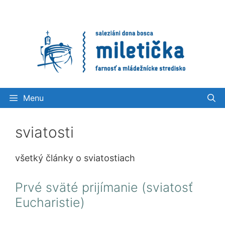
Preskočiť
na
obsah
Menu
sviatosti
všetký články o sviatostiach
Prvé sväté prijímanie (sviatosť
Eucharistie)