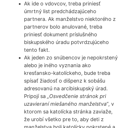
Ak ide o vdovcov, treba priniesť
úmrtný list predchádzajúceho
partnera. Ak manželstvo niektorého z
partnerov bolo anulované, treba
priniesť dokument príslušného
biskupského úradu potvrdzujúceho
tento fakt.
Ak jeden zo snúbencov je nepokrstený
alebo je iného vyznania ako
kresťansko-katolíckeho, bude treba
spísať žiadosť o dišpenz k sobášu
adresovanú na arcibiskupský úrad.
Pripojí sa
„Osvedčenie stránok pri
uzavieraní miešaného manželstva“
, v
ktorom sa katolícka stránka zaviaže,
že urobí všetko pre to, aby deti z
manželstva boli katolícky pokrstené a