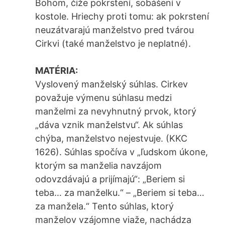
Bohom, čiže pokrstení, sobášení v
kostole. Hriechy proti tomu: ak pokrstení
neuzátvarajú manželstvo pred tvárou
Cirkvi (také manželstvo je neplatné).
MATÉRIA:
Vyslovený manželský súhlas. Cirkev
považuje výmenu súhlasu medzi
manželmi za nevyhnutný prvok, ktorý
„dáva vznik manželstvu“. Ak súhlas
chýba, manželstvo nejestvuje. (KKC
1626). Súhlas spočíva v „ľudskom úkone,
ktorým sa manželia navzájom
odovzdávajú a prijímajú“: „Beriem si
teba… za manželku.“ – „Beriem si teba…
za manžela.“ Tento súhlas, ktorý
manželov vzájomne viaže, nachádza