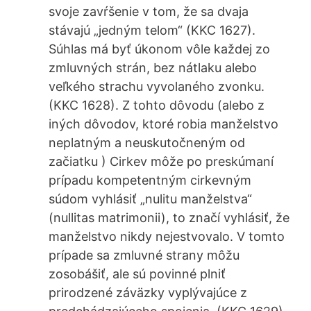
svoje zavŕšenie v tom, že sa dvaja
stávajú „jedným telom“ (KKC 1627).
Súhlas má byť úkonom vôle každej zo
zmluvných strán, bez nátlaku alebo
veľkého strachu vyvolaného zvonku.
(KKC 1628). Z tohto dôvodu (alebo z
iných dôvodov, ktoré robia manželstvo
neplatným a neuskutočneným od
začiatku ) Cirkev môže po preskúmaní
prípadu kompetentným cirkevným
súdom vyhlásiť „nulitu manželstva“
(nullitas matrimonii), to značí vyhlásiť, že
manželstvo nikdy nejestvovalo. V tomto
prípade sa zmluvné strany môžu
zosobášiť, ale sú povinné plniť
prirodzené záväzky vyplývajúce z