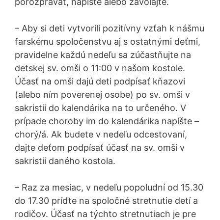
porozprávať, napíšte alebo zavolajte.
– Aby si deti vytvorili pozitívny vzťah k nášmu
farskému spoločenstvu aj s ostatnými deťmi,
pravidelne každú nedeľu sa zúčastňujte na
detskej sv. omši o 11:00 v našom kostole.
Účasť na omši dajú deti podpísať kňazovi
(alebo ním poverenej osobe) po sv. omši v
sakristii do kalendárika na to určeného. V
prípade choroby im do kalendárika napíšte –
chorý/á. Ak budete v nedeľu odcestovaní,
dajte deťom podpísať účasť na sv. omši v
sakristii daného kostola.
– Raz za mesiac, v nedeľu popoludní od 15.30
do 17.30 príďte na spoločné stretnutie detí a
rodičov. Účasť na týchto stretnutiach je pre