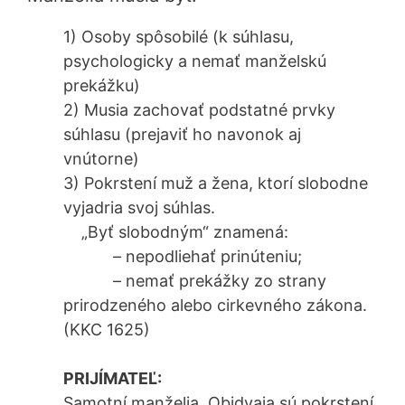
1) Osoby spôsobilé (k súhlasu,
psychologicky a nemať manželskú
prekážku)
2) Musia zachovať podstatné prvky
súhlasu (prejaviť ho navonok aj
vnútorne)
3) Pokrstení muž a žena, ktorí slobodne
vyjadria svoj súhlas.
„Byť slobodným“ znamená:
– nepodliehať prinúteniu;
– nemať prekážky zo strany
prirodzeného alebo cirkevného zákona.
(KKC 1625)
PRIJÍMATEĽ:
Samotní manželia. Obidvaja sú pokrstení