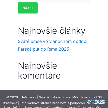
Najnovšie články
Sväté omše vo vianočnom období
Farská púť do Ríma 2025
Najnovšie
komentáre
© 2026 mileticka.sk | Saleziáni dona Bosca, Miletičova 7, 821 08
Bratislava | Táto webová stránka hrdo beží s podporou
Saleziáni don Bosca spracúvajú osobné údaje podľa zásad v súlade