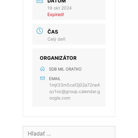
DÁTUM
19 okt 2024
Expired!
ČAS
Celý deň
ORGANIZÁTOR
SDB MIL ORATKO
EMAIL
1mjt33m5caf2j02a72ne4
qv1oc@group.calendar.g
oogle.com
Hľadať: