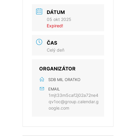
DÁTUM
05 okt 2025
Expired!
ČAS
Celý deň
ORGANIZÁTOR
SDB MIL ORATKO
EMAIL
1mjt33m5caf2j02a72ne4
qv1oc@group.calendar.g
oogle.com