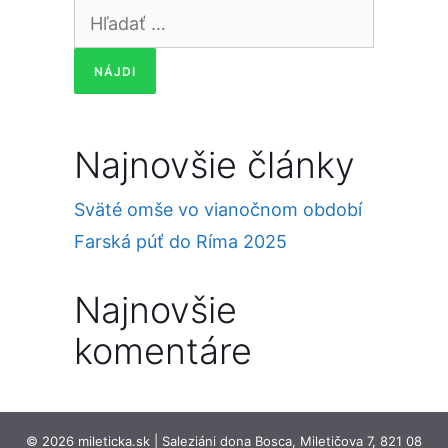
Hľadať:
Najnovšie články
Sväté omše vo vianočnom období
Farská púť do Ríma 2025
Najnovšie
komentáre
© 2026 mileticka.sk | Saleziáni dona Bosca, Miletičova 7, 821 08