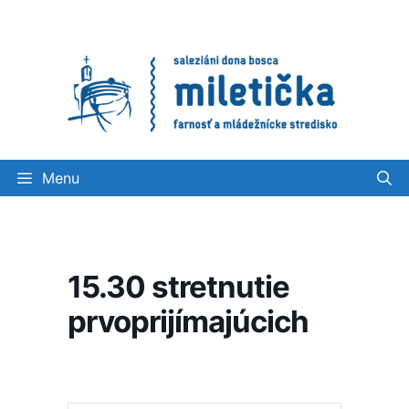
Preskočiť
na
obsah
Menu
15.30 stretnutie
prvoprijímajúcich