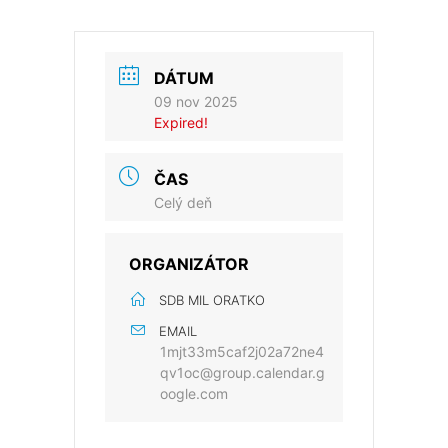
DÁTUM
09 nov 2025
Expired!
ČAS
Celý deň
ORGANIZÁTOR
SDB MIL ORATKO
EMAIL
1mjt33m5caf2j02a72ne4
qv1oc@group.calendar.g
oogle.com