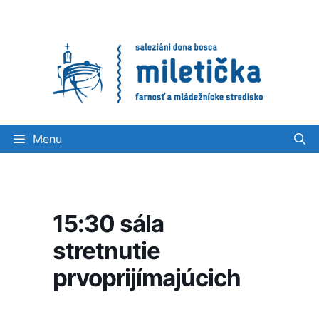
Preskočiť
na
obsah
Menu
15:30 sála
stretnutie
prvoprijímajúcich