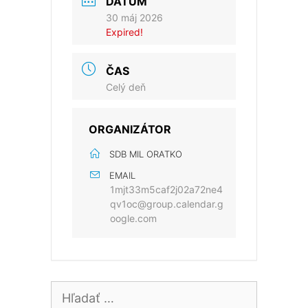
DÁTUM
30 máj 2026
Expired!
ČAS
Celý deň
ORGANIZÁTOR
SDB MIL ORATKO
EMAIL
1mjt33m5caf2j02a72ne4
qv1oc@group.calendar.g
oogle.com
Hľadať: