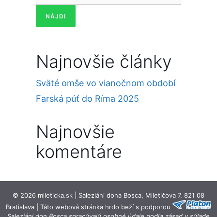
Najnovšie články
Sväté omše vo vianočnom období
Farská púť do Ríma 2025
Najnovšie
komentáre
© 2026 mileticka.sk | Saleziáni dona Bosca, Miletičova 7, 821 08
Bratislava | Táto webová stránka hrdo beží s podporou
Saleziáni don Bosca spracúvajú osobné údaje podľa zásad v súlade