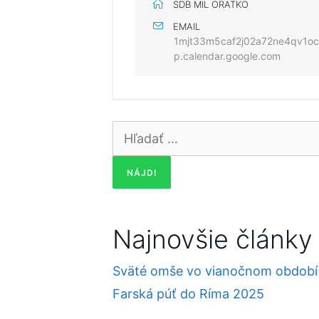
SDB MIL ORATKO
EMAIL
1mjt33m5caf2j02a72ne4qv1o
p.calendar.google.com
Hľadať:
Najnovšie články
Sväté omše vo vianočnom období
Farská púť do Ríma 2025