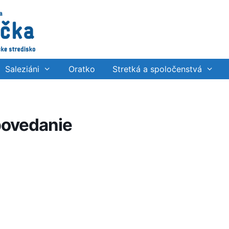
Saleziáni
Oratko
Stretká a spoločenstvá
povedanie