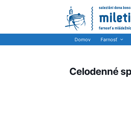
Preskočiť
na
obsah
Domov
Farnosť
Celodenné s