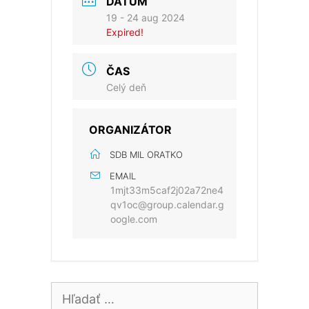
DÁTUM
19 - 24 aug 2024
Expired!
ČAS
Celý deň
ORGANIZÁTOR
SDB MIL ORATKO
EMAIL
1mjt33m5caf2j02a72ne4
qv1oc@group.calendar.g
oogle.com
Hľadať: