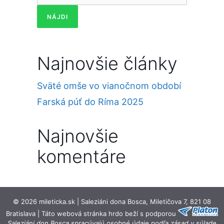
Najnovšie články
Sväté omše vo vianočnom období
Farská púť do Ríma 2025
Najnovšie
komentáre
© 2026 mileticka.sk | Saleziáni dona Bosca, Miletičova 7, 821 08
Bratislava | Táto webová stránka hrdo beží s podporou
Saleziáni don Bosca spracúvajú osobné údaje podľa zásad v súlade