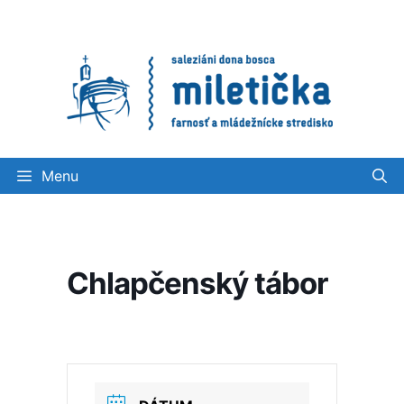
Preskočiť
na
obsah
Menu
Chlapčenský tábor