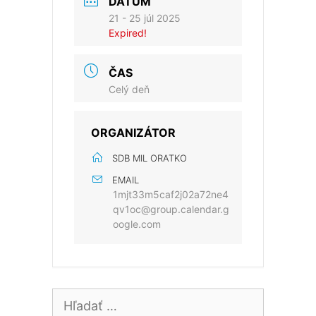
DÁTUM
21 - 25 júl 2025
Expired!
ČAS
Celý deň
ORGANIZÁTOR
SDB MIL ORATKO
EMAIL
1mjt33m5caf2j02a72ne4
qv1oc@group.calendar.g
oogle.com
Hľadať: