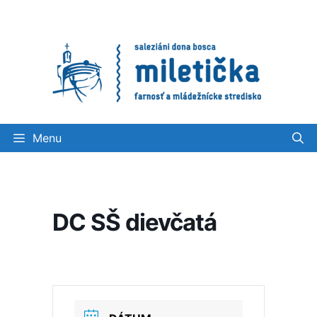
Preskočiť
na
obsah
Menu
DC SŠ dievčatá