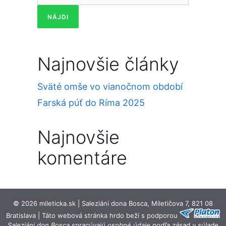
Najnovšie články
Sväté omše vo vianočnom období
Farská púť do Ríma 2025
Najnovšie
komentáre
© 2026 mileticka.sk | Saleziáni dona Bosca, Miletičova 7, 821 08
Bratislava | Táto webová stránka hrdo beží s podporou
Saleziáni don Bosca spracúvajú osobné údaje podľa zásad v súlade