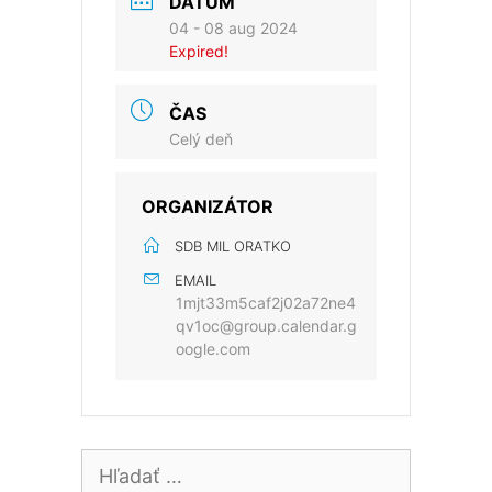
DÁTUM
04 - 08 aug 2024
Expired!
ČAS
Celý deň
ORGANIZÁTOR
SDB MIL ORATKO
EMAIL
1mjt33m5caf2j02a72ne4
qv1oc@group.calendar.g
oogle.com
Hľadať: