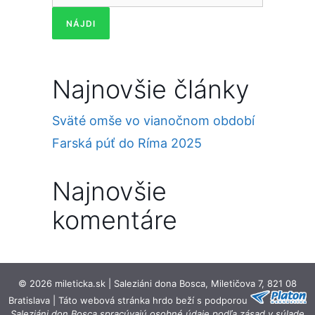
Najnovšie články
Sväté omše vo vianočnom období
Farská púť do Ríma 2025
Najnovšie
komentáre
© 2026 mileticka.sk | Saleziáni dona Bosca, Miletičova 7, 821 08
Bratislava | Táto webová stránka hrdo beží s podporou
Saleziáni don Bosca spracúvajú osobné údaje podľa zásad v súlade