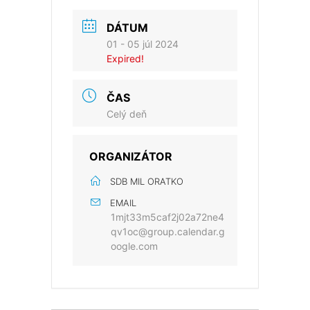
DÁTUM
01 - 05 júl 2024
Expired!
ČAS
Celý deň
ORGANIZÁTOR
SDB MIL ORATKO
EMAIL
1mjt33m5caf2j02a72ne4
qv1oc@group.calendar.g
oogle.com