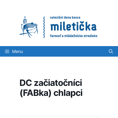
Preskočiť
na
obsah
Menu
DC začiatočníci
(FABka) chlapci