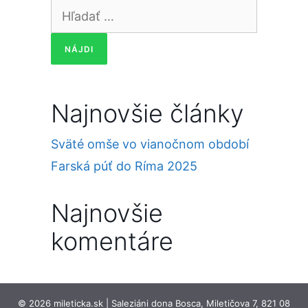
Hľadať:
Najnovšie články
Sväté omše vo vianočnom období
Farská púť do Ríma 2025
Najnovšie
komentáre
© 2026 mileticka.sk | Saleziáni dona Bosca, Miletičova 7, 821 08