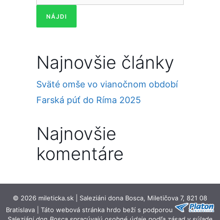
Najnovšie články
Sväté omše vo vianočnom období
Farská púť do Ríma 2025
Najnovšie
komentáre
© 2026 mileticka.sk | Saleziáni dona Bosca, Miletičova 7, 821 08
Bratislava | Táto webová stránka hrdo beží s podporou
Saleziáni don Bosca spracúvajú osobné údaje podľa zásad v súlade