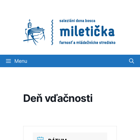
Preskočiť
na
obsah
Menu
Deň vďačnosti