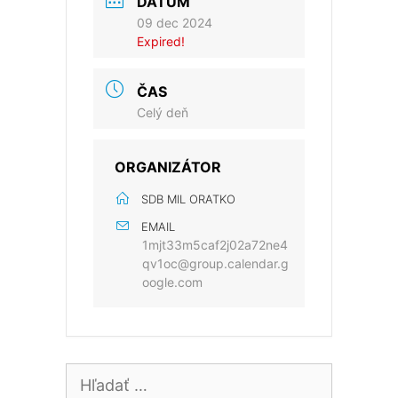
DÁTUM
09 dec 2024
Expired!
ČAS
Celý deň
ORGANIZÁTOR
SDB MIL ORATKO
EMAIL
1mjt33m5caf2j02a72ne4
qv1oc@group.calendar.g
oogle.com
Hľadať: