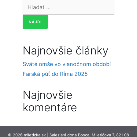
Hľadať:
Najnovšie články
Sväté omše vo vianočnom období
Farská púť do Ríma 2025
Najnovšie
komentáre
© 2026 mileticka.sk | Saleziáni dona Bosca, Miletičova 7, 821 08