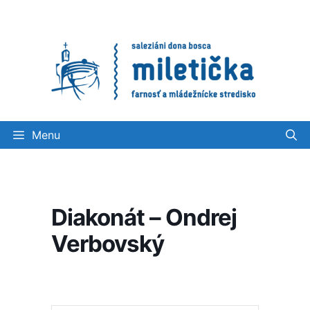
Preskočiť
na
obsah
Menu
Diakonát – Ondrej
Verbovský