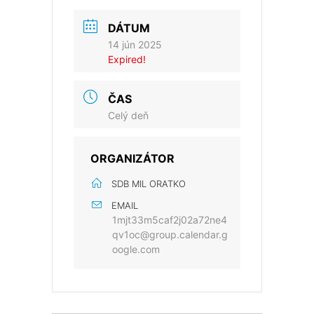
DÁTUM
14 jún 2025
Expired!
ČAS
Celý deň
ORGANIZÁTOR
SDB MIL ORATKO
EMAIL
1mjt33m5caf2j02a72ne4
qv1oc@group.calendar.g
oogle.com