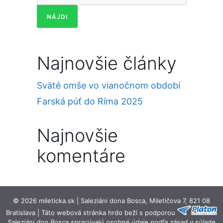
Najnovšie články
Sväté omše vo vianočnom období
Farská púť do Ríma 2025
Najnovšie
komentáre
© 2026 mileticka.sk | Saleziáni dona Bosca, Miletičova 7, 821 08
Bratislava | Táto webová stránka hrdo beží s podporou
Saleziáni don Bosca spracúvajú osobné údaje podľa zásad v súlade