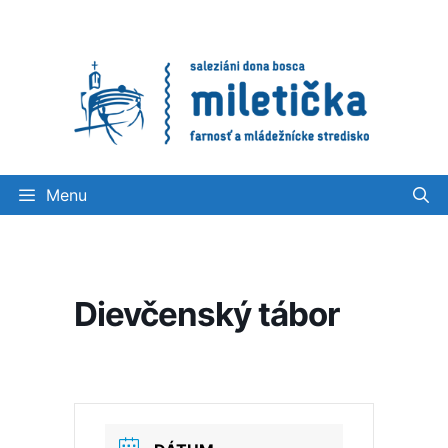
Preskočiť
na
obsah
Menu
Dievčenský tábor