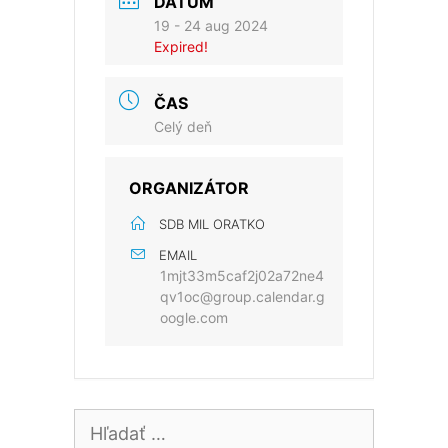
DÁTUM
19 - 24 aug 2024
Expired!
ČAS
Celý deň
ORGANIZÁTOR
SDB MIL ORATKO
EMAIL
1mjt33m5caf2j02a72ne4
qv1oc@group.calendar.g
oogle.com
Hľadať: