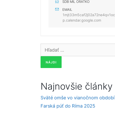
SDB MIL ORATKO
EMAIL
1mjt33m5caf2j02a72ne4qv1o
p.calendar.google.com
Hľadať:
Najnovšie články
Sväté omše vo vianočnom období
Farská púť do Ríma 2025