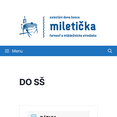
Preskočiť
na
obsah
Menu
DO SŠ