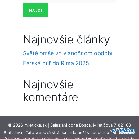
Najnovšie články
Sväté omše vo vianočnom období
Farská púť do Ríma 2025
Najnovšie
komentáre
© 2026 mileticka.sk | Saleziáni dona Bosca, Miletičova 7, 821 08
Bratislava | Táto webová stránka hrdo beží s podporou
Saleziáni don Bosca spracúvajú osobné údaje podľa zásad v súlade