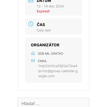
DÁTUM
13 - 14 dec 2024
Expired!
ČAS
Celý deň
ORGANIZÁTOR
SDB MIL ORATKO
EMAIL
1mjt33m5caf2j02a72ne4
qv1oc@group.calendar.g
oogle.com
Hľadať: