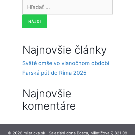
Hľadať:
Najnovšie články
Sväté omše vo vianočnom období
Farská púť do Ríma 2025
Najnovšie
komentáre
© 2026 mileticka.sk | Saleziáni dona Bosca, Miletičova 7, 821 08