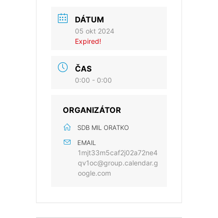
DÁTUM
05 okt 2024
Expired!
ČAS
0:00 - 0:00
ORGANIZÁTOR
SDB MIL ORATKO
EMAIL
1mjt33m5caf2j02a72ne4
qv1oc@group.calendar.g
oogle.com