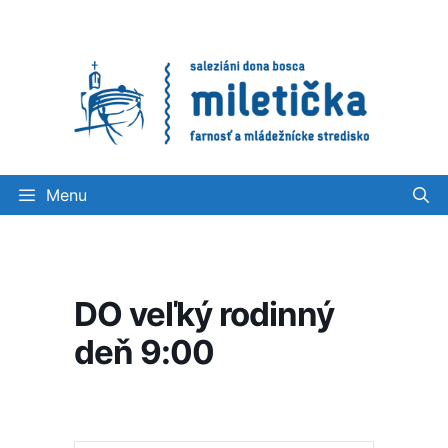
Preskočiť
na
obsah
Menu
DO veľký rodinný
deň 9:00