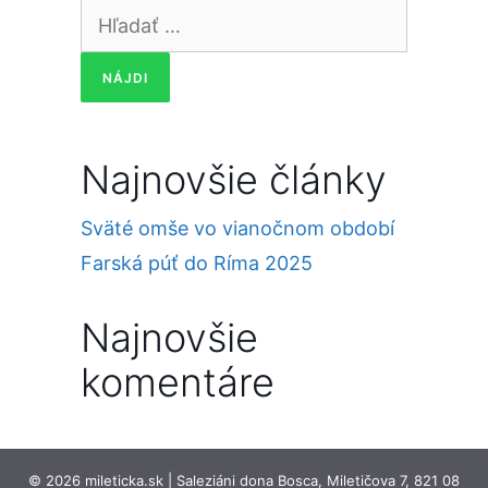
Hľadať:
Najnovšie články
Sväté omše vo vianočnom období
Farská púť do Ríma 2025
Najnovšie
komentáre
© 2026 mileticka.sk | Saleziáni dona Bosca, Miletičova 7, 821 08