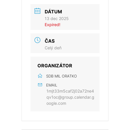
DÁTUM
13 dec 2025
Expired!
ČAS
Celý deň
ORGANIZÁTOR
SDB MIL ORATKO
EMAIL
1mjt33m5caf2j02a72ne4
qv1oc@group.calendar.g
oogle.com