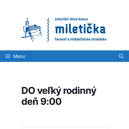
Preskočiť
na
obsah
Menu
DO veľký rodinný
deň 9:00