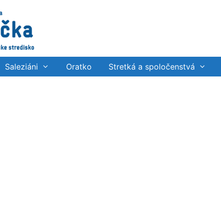
Saleziáni
Oratko
Stretká a spoločenstvá