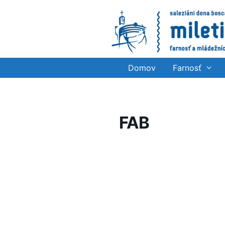
Preskočiť
na
obsah
Domov
Farnosť
FAB