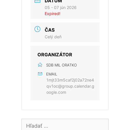
DÁTUM
05 - 07 jún 2026
Expired!
ČAS
Celý deň
ORGANIZÁTOR
SDB MIL ORATKO
EMAIL
1mjt33m5caf2j02a72ne4
qv1oc@group.calendar.g
oogle.com
Hľadať: