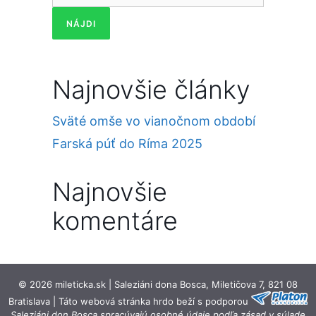
Najnovšie články
Sväté omše vo vianočnom období
Farská púť do Ríma 2025
Najnovšie
komentáre
© 2026 mileticka.sk | Saleziáni dona Bosca, Miletičova 7, 821 08
Bratislava | Táto webová stránka hrdo beží s podporou
Saleziáni don Bosca spracúvajú osobné údaje podľa zásad v súlade