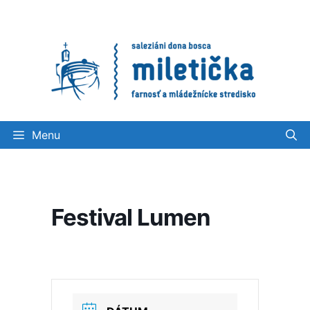
Preskočiť
na
obsah
Menu
Festival Lumen