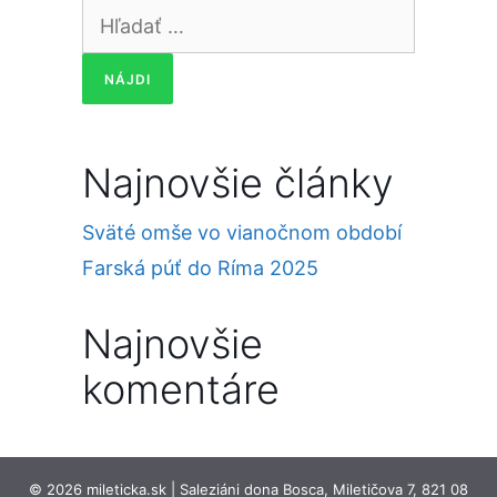
Hľadať:
Najnovšie články
Sväté omše vo vianočnom období
Farská púť do Ríma 2025
Najnovšie
komentáre
© 2026 mileticka.sk | Saleziáni dona Bosca, Miletičova 7, 821 08