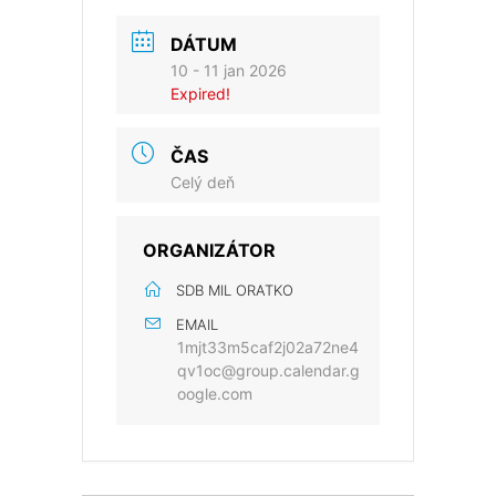
DÁTUM
10 - 11 jan 2026
Expired!
ČAS
Celý deň
ORGANIZÁTOR
SDB MIL ORATKO
EMAIL
1mjt33m5caf2j02a72ne4
qv1oc@group.calendar.g
oogle.com