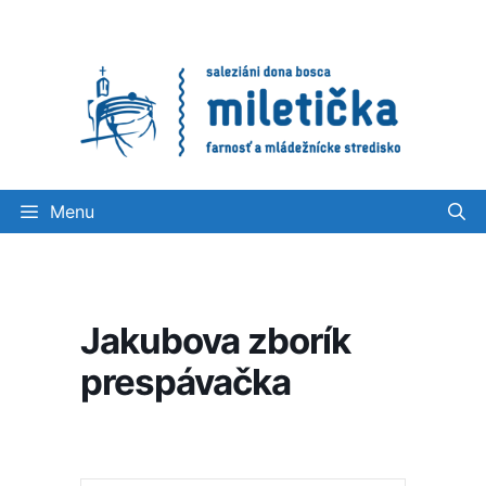
Preskočiť
na
obsah
Menu
Jakubova zborík
prespávačka