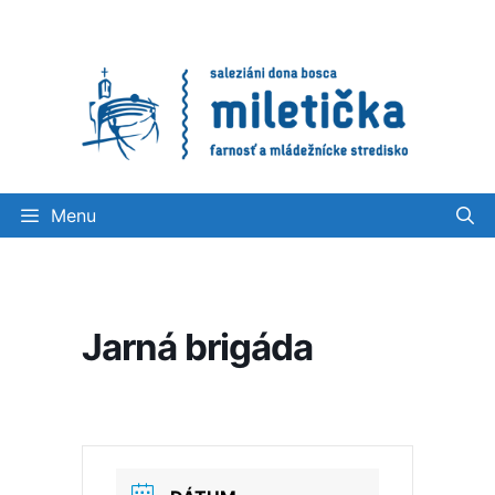
Preskočiť
na
obsah
Menu
Jarná brigáda