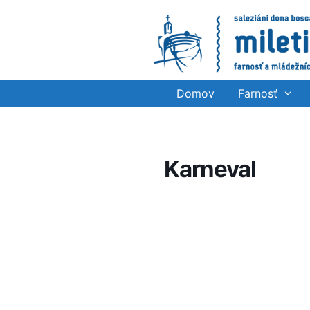
Preskočiť
na
obsah
Domov
Farnosť
Karneval