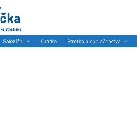
Saleziáni
Oratko
Stretká a spoločenstvá