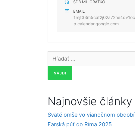
SDB MIL ORATKO
EMAIL
1mjt33m5caf2j02a72ne4qv1o
p.calendar.google.com
Hľadať:
Najnovšie články
Sväté omše vo vianočnom období
Farská púť do Ríma 2025