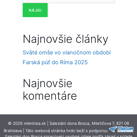
Najnovšie články
Sväté omše vo vianočnom období
Farská púť do Ríma 2025
Najnovšie
komentáre
© 2026 mileticka.sk | Saleziáni dona Bosca, Miletičova 7, 821 08
Bratislava | Táto webová stránka hrdo beží s podporou
Saleziáni don Bosca spracúvajú osobné údaje podľa zásad v súlade