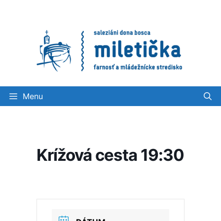
Preskočiť
na
obsah
Menu
Krížová cesta 19:30