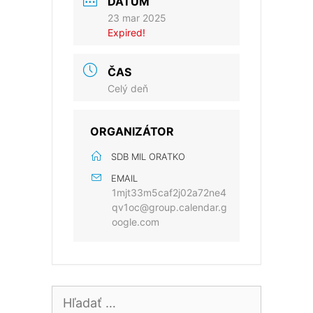
DÁTUM
23 mar 2025
Expired!
ČAS
Celý deň
ORGANIZÁTOR
SDB MIL ORATKO
EMAIL
1mjt33m5caf2j02a72ne4
qv1oc@group.calendar.g
oogle.com
Hľadať: