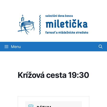
Preskočiť
na
obsah
Menu
Krížová cesta 19:30