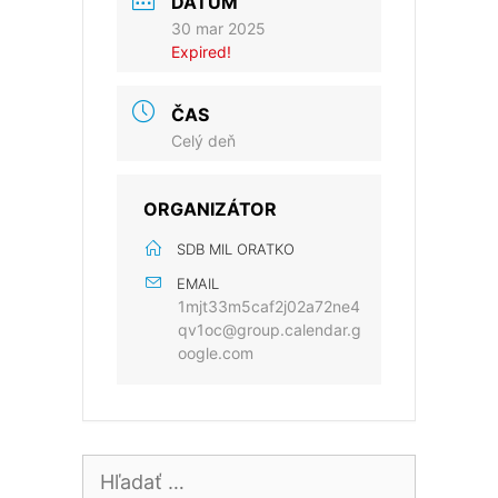
DÁTUM
30 mar 2025
Expired!
ČAS
Celý deň
ORGANIZÁTOR
SDB MIL ORATKO
EMAIL
1mjt33m5caf2j02a72ne4
qv1oc@group.calendar.g
oogle.com
Hľadať: