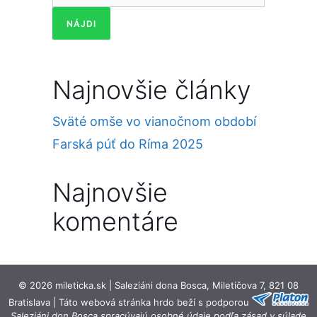
Najnovšie články
Sväté omše vo vianočnom období
Farská púť do Ríma 2025
Najnovšie
komentáre
© 2026 mileticka.sk | Saleziáni dona Bosca, Miletičova 7, 821 08
Bratislava | Táto webová stránka hrdo beží s podporou
Saleziáni don Bosca spracúvajú osobné údaje podľa zásad v súlade