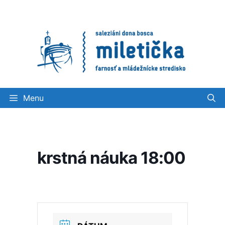
Preskočiť
na
obsah
Menu
krstná náuka 18:00