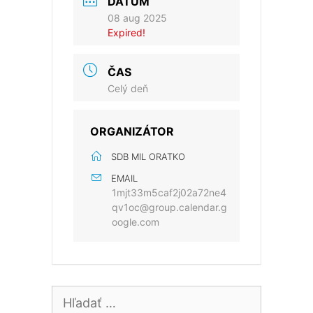
DÁTUM
08 aug 2025
Expired!
ČAS
Celý deň
ORGANIZÁTOR
SDB MIL ORATKO
EMAIL
1mjt33m5caf2j02a72ne4
qv1oc@group.calendar.g
oogle.com
Hľadať: