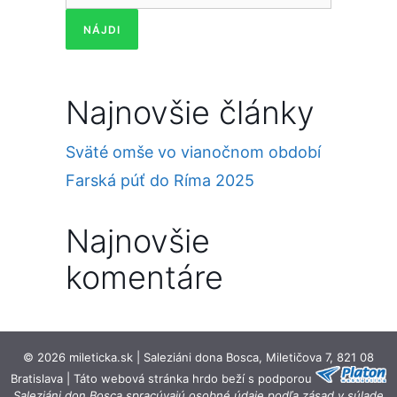
Najnovšie články
Sväté omše vo vianočnom období
Farská púť do Ríma 2025
Najnovšie
komentáre
© 2026 mileticka.sk | Saleziáni dona Bosca, Miletičova 7, 821 08
Bratislava | Táto webová stránka hrdo beží s podporou
Saleziáni don Bosca spracúvajú osobné údaje podľa zásad v súlade