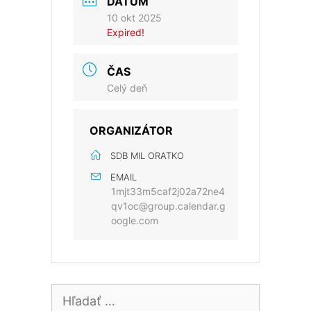
DÁTUM
10 okt 2025
Expired!
ČAS
Celý deň
ORGANIZÁTOR
SDB MIL ORATKO
EMAIL
1mjt33m5caf2j02a72ne4
qv1oc@group.calendar.g
oogle.com
Hľadať: