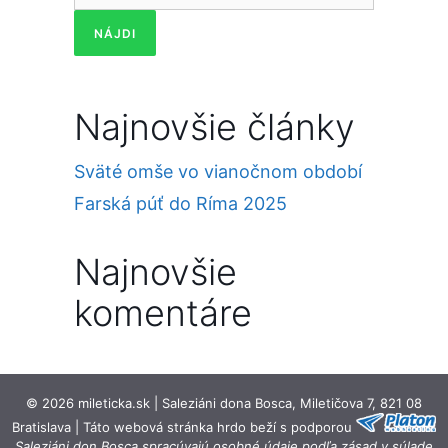
Najnovšie články
Sväté omše vo vianočnom období
Farská púť do Ríma 2025
Najnovšie
komentáre
© 2026 mileticka.sk | Saleziáni dona Bosca, Miletičova 7, 821 08
Bratislava | Táto webová stránka hrdo beží s podporou
Saleziáni don Bosca spracúvajú osobné údaje podľa zásad v súlade