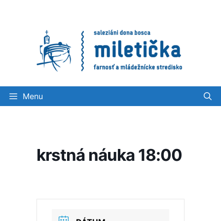
Preskočiť
na
obsah
Menu
krstná náuka 18:00