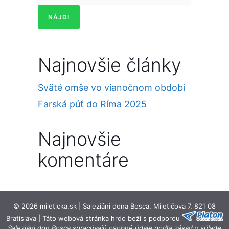
Najnovšie články
Sväté omše vo vianočnom období
Farská púť do Ríma 2025
Najnovšie
komentáre
© 2026 mileticka.sk | Saleziáni dona Bosca, Miletičova 7, 821 08
Bratislava | Táto webová stránka hrdo beží s podporou
Saleziáni don Bosca spracúvajú osobné údaje podľa zásad v súlade