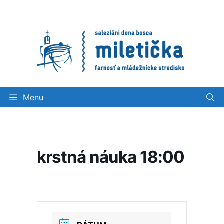
Preskočiť
na
obsah
Menu
krstná náuka 18:00