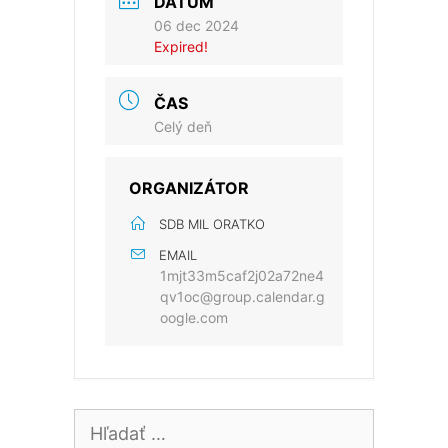
DÁTUM
06 dec 2024
Expired!
ČAS
Celý deň
ORGANIZÁTOR
SDB MIL ORATKO
EMAIL
1mjt33m5caf2j02a72ne4
qv1oc@group.calendar.g
oogle.com
Hľadať: