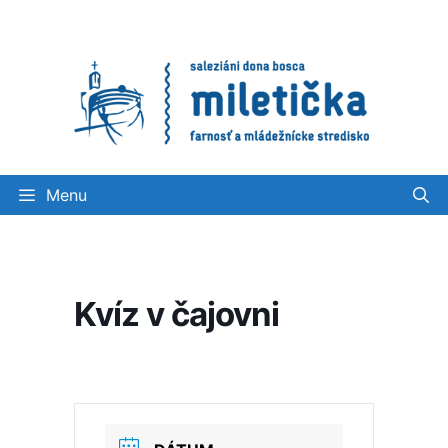
Preskočiť
na
obsah
Menu
Kvíz v čajovni