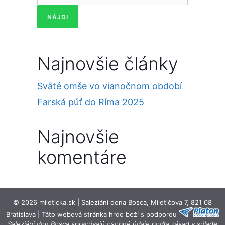
Najnovšie články
Sväté omše vo vianočnom období
Farská púť do Ríma 2025
Najnovšie
komentáre
© 2026 mileticka.sk | Saleziáni dona Bosca, Miletičova 7, 821 08
Bratislava | Táto webová stránka hrdo beží s podporou
Saleziáni don Bosca spracúvajú osobné údaje podľa zásad v súlade