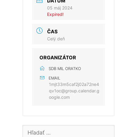
DÁTUM
05 máj 2024
Expired!
ČAS
Celý deň
ORGANIZÁTOR
SDB MIL ORATKO
EMAIL
1mjt33m5caf2j02a72ne4
qv1oc@group.calendar.g
oogle.com
Hľadať: