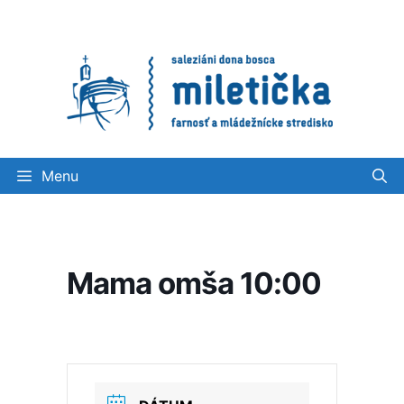
Preskočiť
na
obsah
Menu
Mama omša 10:00