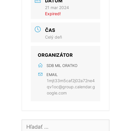
DÁTUM
21 mar 2024
Expired!
ČAS
Celý deň
ORGANIZÁTOR
SDB MIL ORATKO
EMAIL
1mjt33m5caf2j02a72ne4
qv1oc@group.calendar.g
oogle.com
Hľadať: