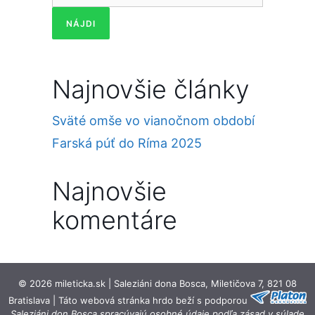
Najnovšie články
Sväté omše vo vianočnom období
Farská púť do Ríma 2025
Najnovšie
komentáre
© 2026 mileticka.sk | Saleziáni dona Bosca, Miletičova 7, 821 08
Bratislava | Táto webová stránka hrdo beží s podporou
Saleziáni don Bosca spracúvajú osobné údaje podľa zásad v súlade