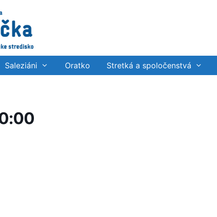
Saleziáni
Oratko
Stretká a spoločenstvá
0:00