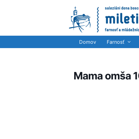
Preskočiť
na
obsah
Domov
Farnosť
Mama omša 1