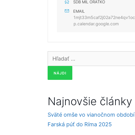
SDB MIL ORATKO
EMAIL
1mjt33m5caf2j02a72ne4qv1o
p.calendar.google.com
Hľadať:
Najnovšie články
Sväté omše vo vianočnom období
Farská púť do Ríma 2025