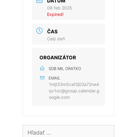
DÁTUM
08 feb 2025
Expired!
ČAS
Celý deň
ORGANIZÁTOR
SDB MIL ORATKO
EMAIL
1mjt33m5caf2j02a72ne4
qv1oc@group.calendar.g
oogle.com
Hľadať: