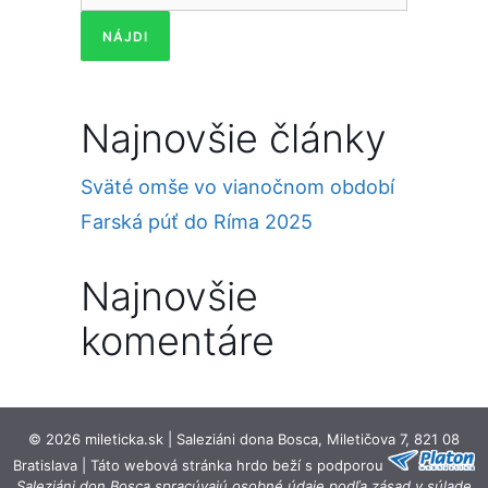
Najnovšie články
Sväté omše vo vianočnom období
Farská púť do Ríma 2025
Najnovšie
komentáre
© 2026 mileticka.sk | Saleziáni dona Bosca, Miletičova 7, 821 08
Bratislava | Táto webová stránka hrdo beží s podporou
Saleziáni don Bosca spracúvajú osobné údaje podľa zásad v súlade