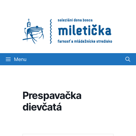
Preskočiť
na
obsah
Menu
Prespavačka
dievčatá