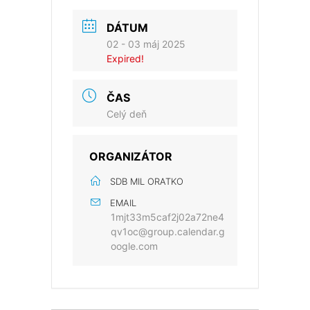
DÁTUM
02 - 03 máj 2025
Expired!
ČAS
Celý deň
ORGANIZÁTOR
SDB MIL ORATKO
EMAIL
1mjt33m5caf2j02a72ne4
qv1oc@group.calendar.g
oogle.com