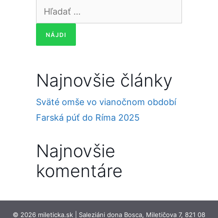
Hľadať:
Najnovšie články
Sväté omše vo vianočnom období
Farská púť do Ríma 2025
Najnovšie
komentáre
© 2026 mileticka.sk | Saleziáni dona Bosca, Miletičova 7, 821 08