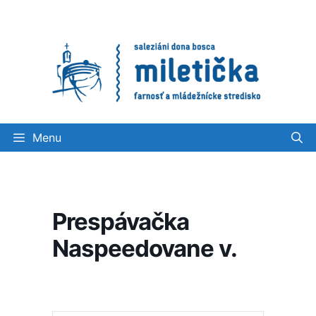
Preskočiť
na
obsah
Menu
Prespávačka
Naspeedovane v.