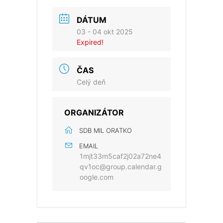
DÁTUM
03 - 04 okt 2025
Expired!
ČAS
Celý deň
ORGANIZÁTOR
SDB MIL ORATKO
EMAIL
1mjt33m5caf2j02a72ne4
qv1oc@group.calendar.g
oogle.com