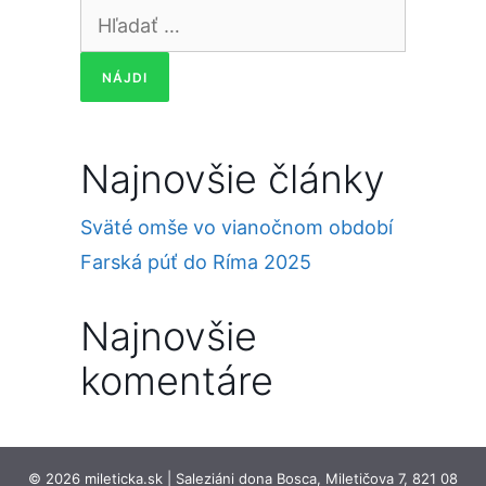
Hľadať:
Najnovšie články
Sväté omše vo vianočnom období
Farská púť do Ríma 2025
Najnovšie
komentáre
© 2026 mileticka.sk | Saleziáni dona Bosca, Miletičova 7, 821 08