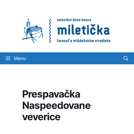
Preskočiť
na
obsah
Menu
Prespavačka
Naspeedovane
veverice