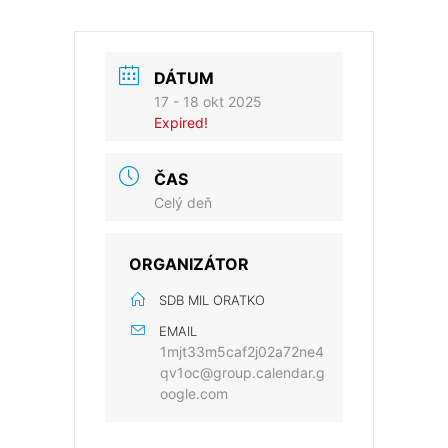
DÁTUM
17 - 18 okt 2025
Expired!
ČAS
Celý deň
ORGANIZÁTOR
SDB MIL ORATKO
EMAIL
1mjt33m5caf2j02a72ne4
qv1oc@group.calendar.g
oogle.com