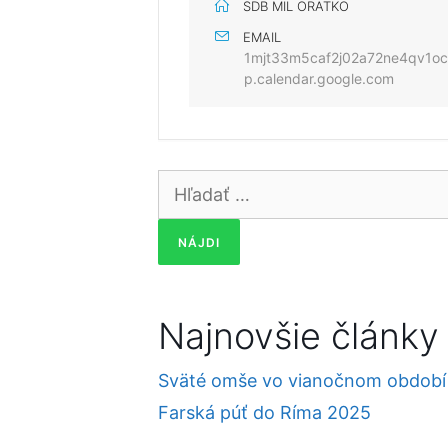
SDB MIL ORATKO
EMAIL
1mjt33m5caf2j02a72ne4qv1o
p.calendar.google.com
Hľadať:
Najnovšie články
Sväté omše vo vianočnom období
Farská púť do Ríma 2025