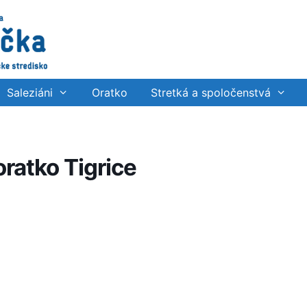
Saleziáni
Oratko
Stretká a spoločenstvá
ratko Tigrice