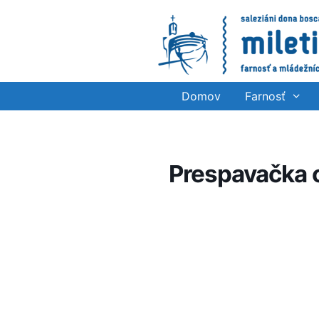
Preskočiť
na
obsah
Domov
Farnosť
Prespavačka o