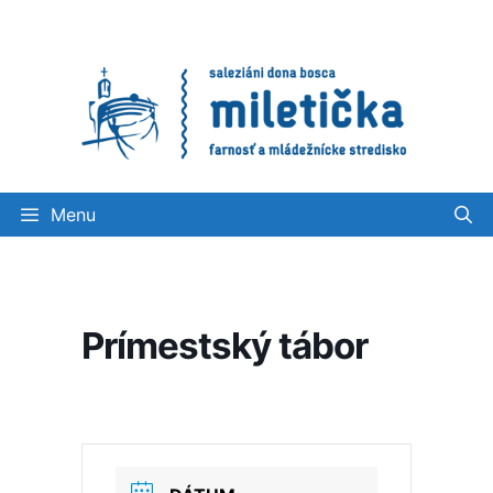
Preskočiť
na
obsah
Menu
Prímestský tábor