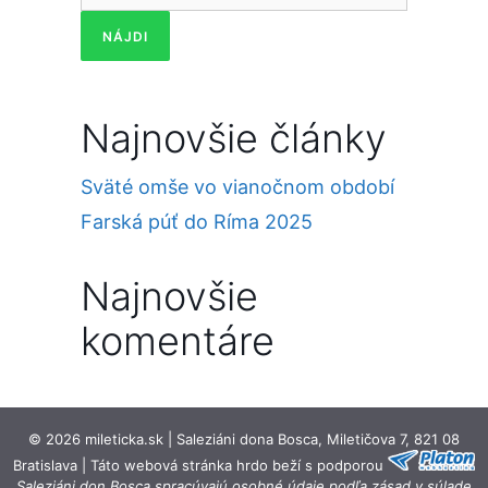
Najnovšie články
Sväté omše vo vianočnom období
Farská púť do Ríma 2025
Najnovšie
komentáre
© 2026 mileticka.sk | Saleziáni dona Bosca, Miletičova 7, 821 08
Bratislava | Táto webová stránka hrdo beží s podporou
Saleziáni don Bosca spracúvajú osobné údaje podľa zásad v súlade