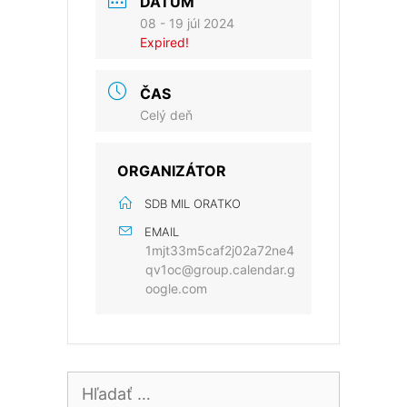
DÁTUM
08 - 19 júl 2024
Expired!
ČAS
Celý deň
ORGANIZÁTOR
SDB MIL ORATKO
EMAIL
1mjt33m5caf2j02a72ne4
qv1oc@group.calendar.g
oogle.com
Hľadať: