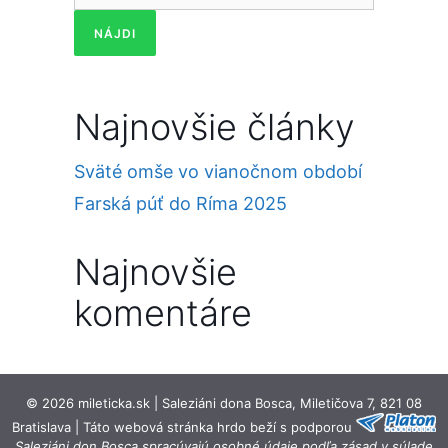
Najnovšie články
Sväté omše vo vianočnom období
Farská púť do Ríma 2025
Najnovšie
komentáre
© 2026 mileticka.sk | Saleziáni dona Bosca, Miletičova 7, 821 08
Bratislava | Táto webová stránka hrdo beží s podporou
Saleziáni don Bosca spracúvajú osobné údaje podľa zásad v súlade