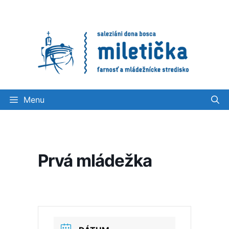
Preskočiť
na
obsah
Menu
Prvá mládežka