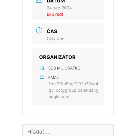
DÁTUM
24 sep 2024
Expired!
ČAS
Celý deň
ORGANIZÁTOR
SDB MIL ORATKO
EMAIL
1mjt33m5caf2j02a72ne4
qv1oc@group.calendar.g
oogle.com
Hľadať: