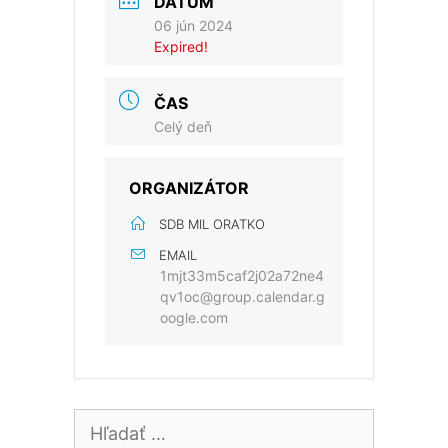
DÁTUM
06 jún 2024
Expired!
ČAS
Celý deň
ORGANIZÁTOR
SDB MIL ORATKO
EMAIL
1mjt33m5caf2j02a72ne4
qv1oc@group.calendar.g
oogle.com
Hľadať: