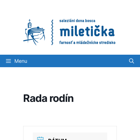
Preskočiť
na
obsah
Menu
Rada rodín