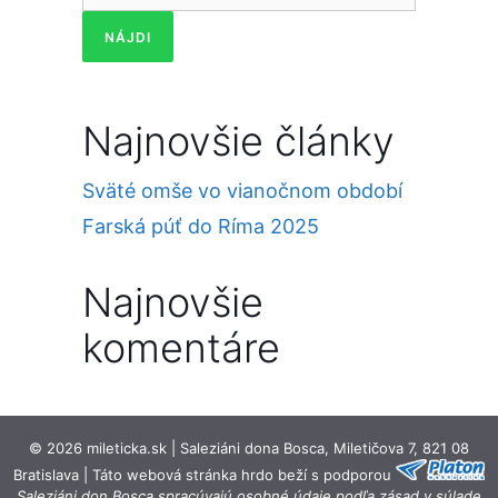
Najnovšie články
Sväté omše vo vianočnom období
Farská púť do Ríma 2025
Najnovšie
komentáre
© 2026 mileticka.sk | Saleziáni dona Bosca, Miletičova 7, 821 08
Bratislava | Táto webová stránka hrdo beží s podporou
Saleziáni don Bosca spracúvajú osobné údaje podľa zásad v súlade