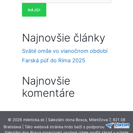
Najnovšie články
Sväté omše vo vianočnom období
Farská púť do Ríma 2025
Najnovšie
komentáre
© 2026 mileticka.sk | Saleziáni dona Bosca, Miletičova 7, 821 08
Bratislava | Táto webová stránka hrdo beží s podporou
Saleziáni don Bosca spracúvajú osobné údaje podľa zásad v súlade