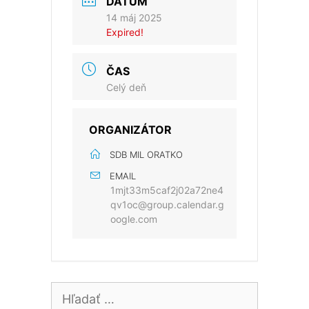
DÁTUM
14 máj 2025
Expired!
ČAS
Celý deň
ORGANIZÁTOR
SDB MIL ORATKO
EMAIL
1mjt33m5caf2j02a72ne4
qv1oc@group.calendar.g
oogle.com
Hľadať: