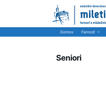
Preskočiť
na
obsah
Domov
Farnosť
Seniori