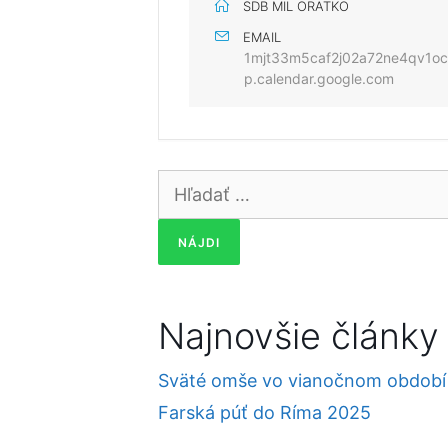
SDB MIL ORATKO
EMAIL
1mjt33m5caf2j02a72ne4qv1o
p.calendar.google.com
Hľadať:
Najnovšie články
Sväté omše vo vianočnom období
Farská púť do Ríma 2025