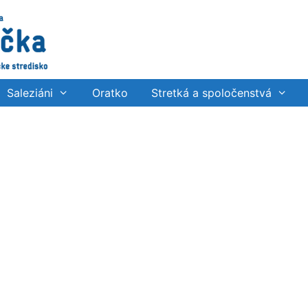
Saleziáni
Oratko
Stretká a spoločenstvá