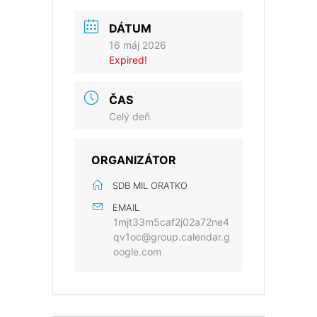
DÁTUM
16 máj 2026
Expired!
ČAS
Celý deň
ORGANIZÁTOR
SDB MIL ORATKO
EMAIL
1mjt33m5caf2j02a72ne4
qv1oc@group.calendar.g
oogle.com