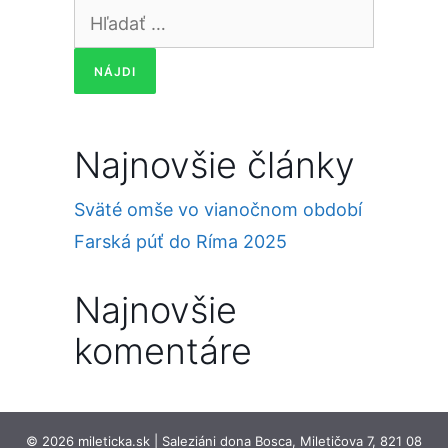
Hľadať:
Najnovšie články
Sväté omše vo vianočnom období
Farská púť do Ríma 2025
Najnovšie
komentáre
© 2026 mileticka.sk | Saleziáni dona Bosca, Miletičova 7, 821 08