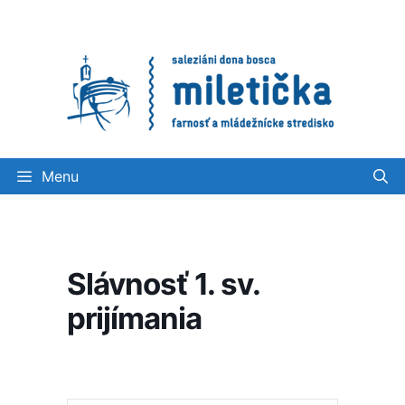
Preskočiť
na
obsah
Menu
Slávnosť 1. sv.
prijímania