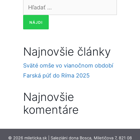
Hľadať:
Najnovšie články
Sväté omše vo vianočnom období
Farská púť do Ríma 2025
Najnovšie
komentáre
© 2026 mileticka.sk | Saleziáni dona Bosca, Miletičova 7, 821 08