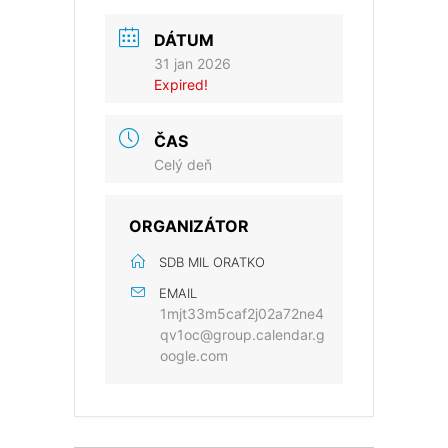
DÁTUM
31 jan 2026
Expired!
ČAS
Celý deň
ORGANIZÁTOR
SDB MIL ORATKO
EMAIL
1mjt33m5caf2j02a72ne4
qv1oc@group.calendar.g
oogle.com