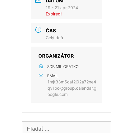
DÁTUM
19 - 21 apr 2024
Expired!
ČAS
Celý deň
ORGANIZÁTOR
SDB MIL ORATKO
EMAIL
1mjt33m5caf2j02a72ne4
qv1oc@group.calendar.g
oogle.com
Hľadať: