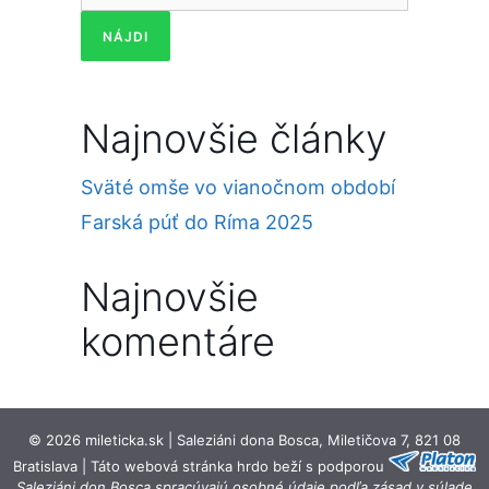
Najnovšie články
Sväté omše vo vianočnom období
Farská púť do Ríma 2025
Najnovšie
komentáre
© 2026 mileticka.sk | Saleziáni dona Bosca, Miletičova 7, 821 08
Bratislava | Táto webová stránka hrdo beží s podporou
Saleziáni don Bosca spracúvajú osobné údaje podľa zásad v súlade