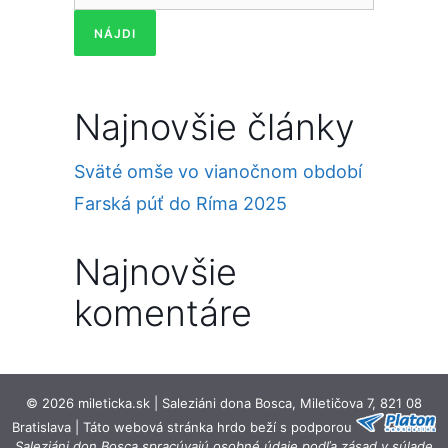
Najnovšie články
Sväté omše vo vianočnom období
Farská púť do Ríma 2025
Najnovšie
komentáre
© 2026 mileticka.sk | Saleziáni dona Bosca, Miletičova 7, 821 08
Bratislava | Táto webová stránka hrdo beží s podporou
Saleziáni don Bosca spracúvajú osobné údaje podľa zásad v súlade