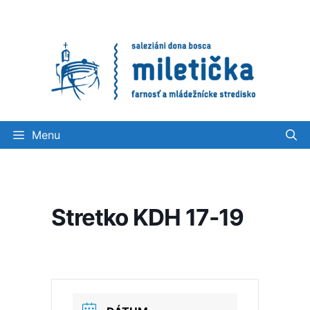
Preskočiť
na
obsah
Menu
Stretko KDH 17-19