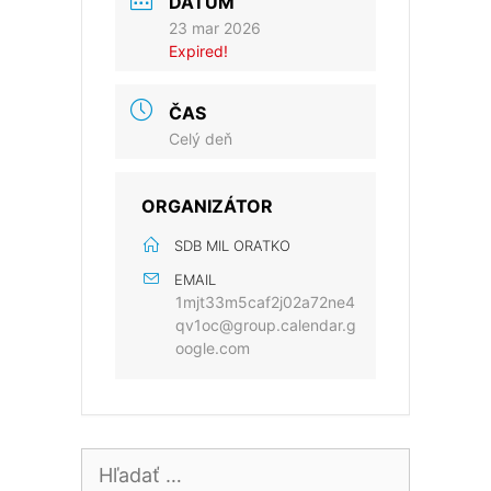
DÁTUM
23 mar 2026
Expired!
ČAS
Celý deň
ORGANIZÁTOR
SDB MIL ORATKO
EMAIL
1mjt33m5caf2j02a72ne4
qv1oc@group.calendar.g
oogle.com
Hľadať: