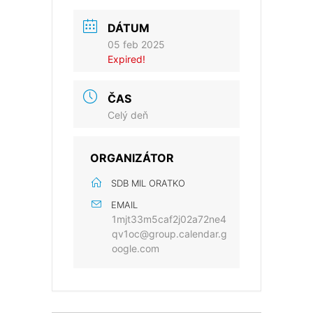
DÁTUM
05 feb 2025
Expired!
ČAS
Celý deň
ORGANIZÁTOR
SDB MIL ORATKO
EMAIL
1mjt33m5caf2j02a72ne4
qv1oc@group.calendar.g
oogle.com