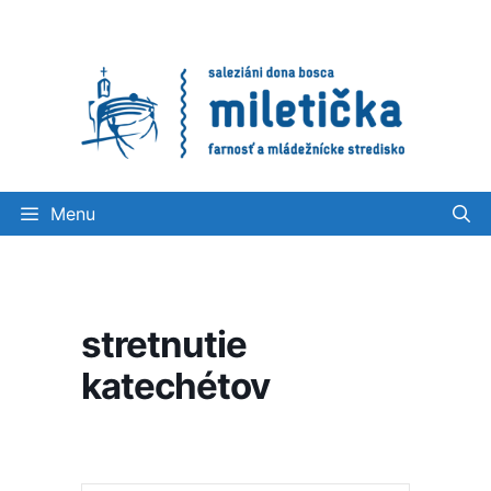
Preskočiť
na
obsah
Menu
stretnutie
katechétov