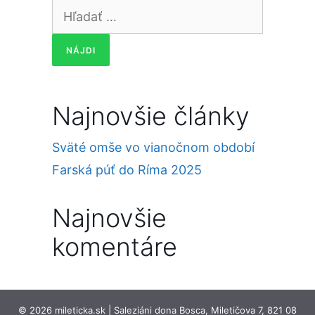
Hľadať:
Najnovšie články
Sväté omše vo vianočnom období
Farská púť do Ríma 2025
Najnovšie
komentáre
© 2026 mileticka.sk | Saleziáni dona Bosca, Miletičova 7, 821 08