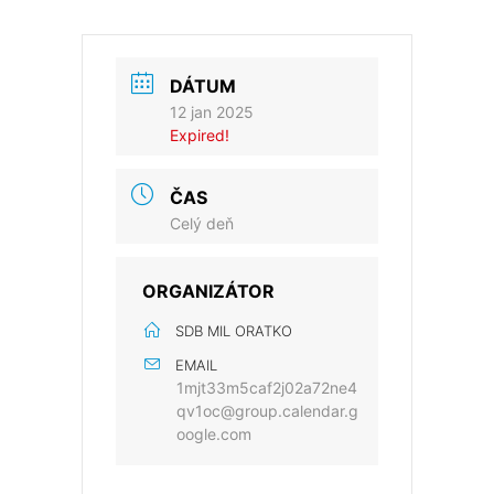
DÁTUM
12 jan 2025
Expired!
ČAS
Celý deň
ORGANIZÁTOR
SDB MIL ORATKO
EMAIL
1mjt33m5caf2j02a72ne4
qv1oc@group.calendar.g
oogle.com