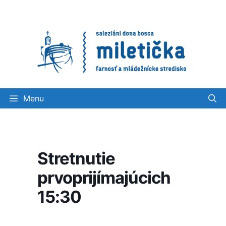
Preskočiť
na
obsah
Menu
Stretnutie
prvoprijímajúcich
15:30