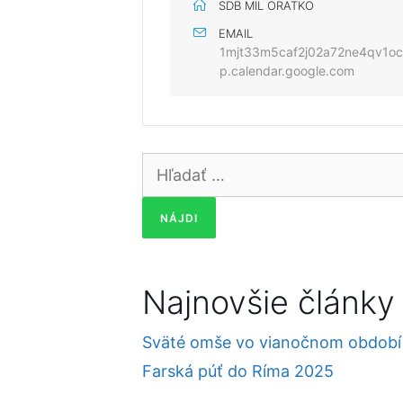
SDB MIL ORATKO
EMAIL
1mjt33m5caf2j02a72ne4qv1o
p.calendar.google.com
Hľadať:
Najnovšie články
Sväté omše vo vianočnom období
Farská púť do Ríma 2025