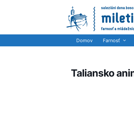
Preskočiť
na
obsah
Domov
Farnosť
Taliansko ani