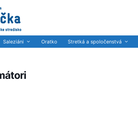
Saleziáni
Oratko
Stretká a spoločenstvá
mátori